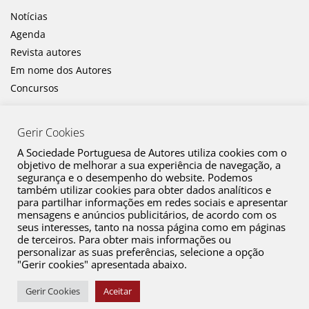
Notícias
Agenda
Revista autores
Em nome dos Autores
Concursos
Gerir Cookies
A Sociedade Portuguesa de Autores utiliza cookies com o
objetivo de melhorar a sua experiência de navegação, a
segurança e o desempenho do website. Podemos
também utilizar cookies para obter dados analíticos e
Canal de Denúncia
para partilhar informações em redes sociais e apresentar
mensagens e anúncios publicitários, de acordo com os
Plano de Prevenção de Riscos de Corrupção e Infrações Conexas
seus interesses, tanto na nossa página como em páginas
de terceiros. Para obter mais informações ou
Política de Privacidade
personalizar as suas preferências, selecione a opção
Política de Cookies
"Gerir cookies" apresentada abaixo.
Copyright © 2026 SPA. Todos os direitos reservados
Gerir Cookies
Aceitar