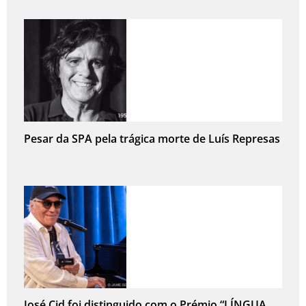
Pesar da SPA pela trágica morte de Luís Represas
José Cid foi distinguido com o Prémio “LÍNGUA