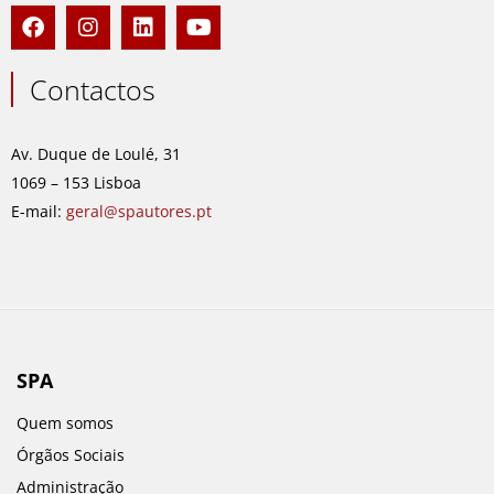
F
I
L
Y
a
n
i
o
c
s
n
u
e
t
k
t
Contactos
b
a
e
u
o
g
d
b
o
r
i
e
Av. Duque de Loulé, 31
k
a
n
1069 – 153 Lisboa
m
E-mail:
geral@spautores.pt
SPA
Quem somos
Órgãos Sociais
Administração