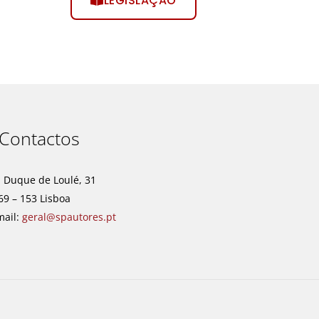
LEGISLAÇÃO
Contactos
. Duque de Loulé, 31
69 – 153 Lisboa
mail:
geral@spautores.pt