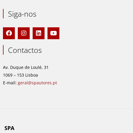
Siga-nos
F
I
L
Y
a
n
i
o
c
s
n
u
e
t
k
t
Contactos
b
a
e
u
o
g
d
b
o
r
i
e
Av. Duque de Loulé, 31
k
a
n
1069 – 153 Lisboa
m
E-mail:
geral@spautores.pt
SPA