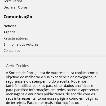
Formulários
Declarar Obras
Comunicação
Notícias
Agenda
Revista autores
Em nome dos Autores
Concursos
Gerir Cookies
A Sociedade Portuguesa de Autores utiliza cookies com o
objetivo de melhorar a sua experiência de navegação, a
segurança e o desempenho do website. Podemos
também utilizar cookies para obter dados analíticos e
Canal de Denúncia
para partilhar informações em redes sociais e apresentar
mensagens e anúncios publicitários, de acordo com os
Plano de Prevenção de Riscos de Corrupção e Infrações Conexas
seus interesses, tanto na nossa página como em páginas
de terceiros. Para obter mais informações ou
Política de Privacidade