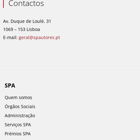
e
t
k
t
Contactos
b
a
e
u
o
g
d
b
o
r
i
e
Av. Duque de Loulé, 31
k
a
n
1069 – 153 Lisboa
m
E-mail:
geral@spautores.pt
SPA
Quem somos
Órgãos Sociais
Administração
Serviços SPA
Prémios SPA