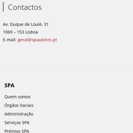
e
t
k
t
Contactos
b
a
e
u
o
g
d
b
o
r
i
e
Av. Duque de Loulé, 31
k
a
n
1069 – 153 Lisboa
m
E-mail:
geral@spautores.pt
SPA
Quem somos
Órgãos Sociais
Administração
Serviços SPA
Prémios SPA