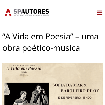
Skip
to
content
“A Vida em Poesia” – uma
obra poético-musical