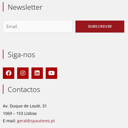
Newsletter
Siga-nos
F
I
L
Y
a
n
i
o
c
s
n
u
e
t
k
t
Contactos
b
a
e
u
o
g
d
b
o
r
i
e
Av. Duque de Loulé, 31
k
a
n
1069 – 153 Lisboa
m
E-mail:
geral@spautores.pt