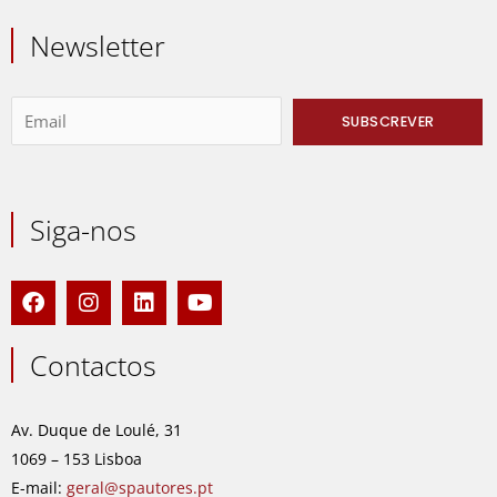
Newsletter
Siga-nos
F
I
L
Y
a
n
i
o
c
s
n
u
e
t
k
t
Contactos
b
a
e
u
o
g
d
b
o
r
i
e
Av. Duque de Loulé, 31
k
a
n
1069 – 153 Lisboa
m
E-mail:
geral@spautores.pt