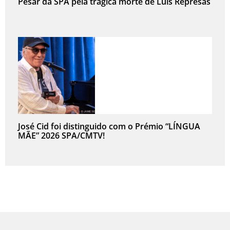
Pesar da SPA pela trágica morte de Luís Represas
José Cid foi distinguido com o Prémio “LÍNGUA
MÃE” 2026 SPA/CMTV!