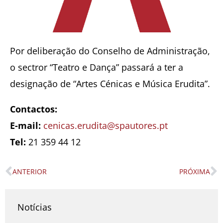
Por deliberação do Conselho de Administração,
o sectror “Teatro e Dança” passará a ter a
designação de “Artes Cénicas e Música Erudita”.
Contactos:
E-mail:
cenicas.erudita@spautores.pt
Tel:
21 359 44 12
ANTERIOR
PRÓXIMA
Prev
N
Notícias