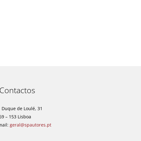
t
Contactos
. Duque de Loulé, 31
69 – 153 Lisboa
mail:
geral@spautores.pt