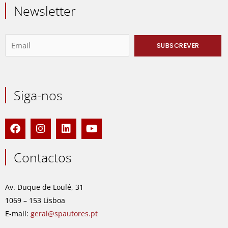
Newsletter
Siga-nos
F
I
L
Y
a
n
i
o
c
s
n
u
e
t
k
t
Contactos
b
a
e
u
o
g
d
b
o
r
i
e
Av. Duque de Loulé, 31
k
a
n
1069 – 153 Lisboa
m
E-mail:
geral@spautores.pt