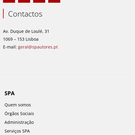
c
s
n
u
e
t
k
t
Contactos
b
a
e
u
o
g
d
b
o
r
i
e
Av. Duque de Loulé, 31
k
a
n
1069 – 153 Lisboa
m
E-mail:
geral@spautores.pt
SPA
Quem somos
Órgãos Sociais
Administração
Serviços SPA