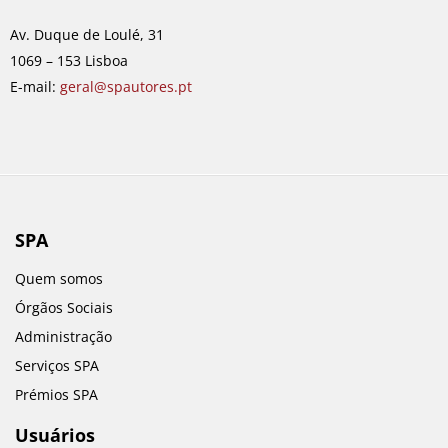
o
g
d
b
o
r
i
e
Av. Duque de Loulé, 31
k
a
n
1069 – 153 Lisboa
m
E-mail:
geral@spautores.pt
SPA
Quem somos
Órgãos Sociais
Administração
Serviços SPA
Prémios SPA
Usuários