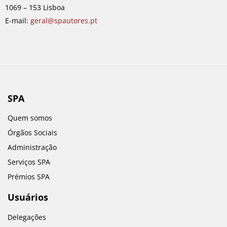
k
a
n
1069 – 153 Lisboa
m
E-mail:
geral@spautores.pt
SPA
Quem somos
Órgãos Sociais
Administração
Serviços SPA
Prémios SPA
Usuários
Delegações