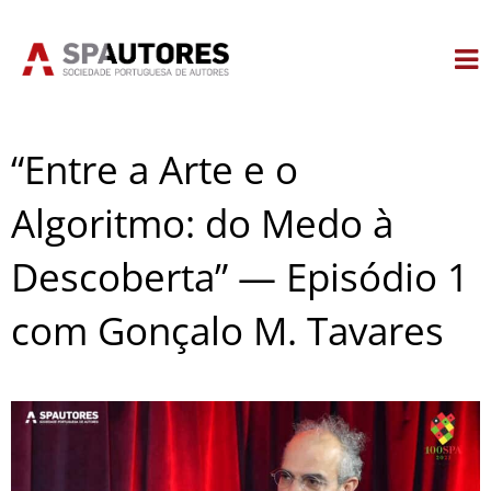
Skip
to
content
“Entre a Arte e o
Algoritmo: do Medo à
Descoberta” — Episódio 1
com Gonçalo M. Tavares