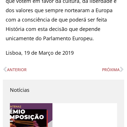
que votem em favor da cultura, da liberdade e
dos valores que sempre nortearam a Europa
com a consciência de que poderá ser feita
História com esta decisão que depende
unicamente do Parlamento Europeu.
Lisboa, 19 de Março de 2019
ANTERIOR
PRÓXIMA
Prev
N
Notícias