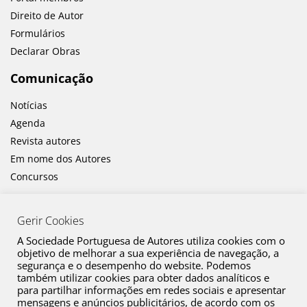
Direito de Autor
Formulários
Declarar Obras
Comunicação
Notícias
Agenda
Revista autores
Em nome dos Autores
Concursos
Gerir Cookies
A Sociedade Portuguesa de Autores utiliza cookies com o
objetivo de melhorar a sua experiência de navegação, a
segurança e o desempenho do website. Podemos
também utilizar cookies para obter dados analíticos e
Canal de Denúncia
para partilhar informações em redes sociais e apresentar
mensagens e anúncios publicitários, de acordo com os
Plano de Prevenção de Riscos de Corrupção e Infrações Conexas