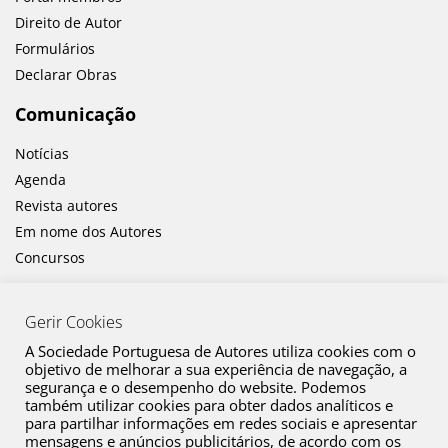
Direito de Autor
Formulários
Declarar Obras
Comunicação
Notícias
Agenda
Revista autores
Em nome dos Autores
Concursos
Gerir Cookies
A Sociedade Portuguesa de Autores utiliza cookies com o
objetivo de melhorar a sua experiência de navegação, a
segurança e o desempenho do website. Podemos
também utilizar cookies para obter dados analíticos e
Canal de Denúncia
para partilhar informações em redes sociais e apresentar
mensagens e anúncios publicitários, de acordo com os
Plano de Prevenção de Riscos de Corrupção e Infrações Conexas