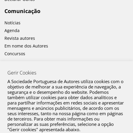
Comunicação
Notícias
Agenda
Revista autores
Em nome dos Autores
Concursos
Gerir Cookies
A Sociedade Portuguesa de Autores utiliza cookies com o
objetivo de melhorar a sua experiência de navegação, a
segurança e o desempenho do website. Podemos
também utilizar cookies para obter dados analíticos e
Canal de Denúncia
para partilhar informações em redes sociais e apresentar
mensagens e anúncios publicitários, de acordo com os
Plano de Prevenção de Riscos de Corrupção e Infrações Conexas
seus interesses, tanto na nossa página como em páginas
de terceiros. Para obter mais informações ou
Política de Privacidade
personalizar as suas preferências, selecione a opção
Política de Cookies
"Gerir cookies" apresentada abaixo.