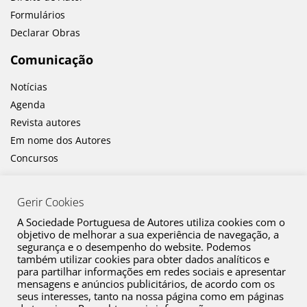
Formulários
Declarar Obras
Comunicação
Notícias
Agenda
Revista autores
Em nome dos Autores
Concursos
Gerir Cookies
A Sociedade Portuguesa de Autores utiliza cookies com o
objetivo de melhorar a sua experiência de navegação, a
segurança e o desempenho do website. Podemos
também utilizar cookies para obter dados analíticos e
Canal de Denúncia
para partilhar informações em redes sociais e apresentar
mensagens e anúncios publicitários, de acordo com os
Plano de Prevenção de Riscos de Corrupção e Infrações Conexas
seus interesses, tanto na nossa página como em páginas