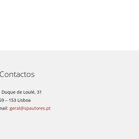
t
Contactos
. Duque de Loulé, 31
69 – 153 Lisboa
mail:
geral@spautores.pt