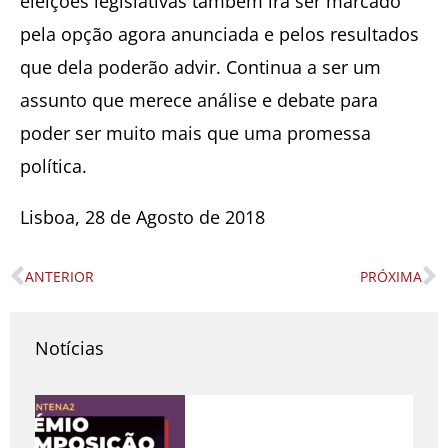
eleições legislativas também irá ser marcado
pela opção agora anunciada e pelos resultados
que dela poderão advir. Continua a ser um
assunto que merece análise e debate para
poder ser muito mais que uma promessa
política.
Lisboa, 28 de Agosto de 2018
ANTERIOR
PRÓXIMA
Prev
N
Notícias