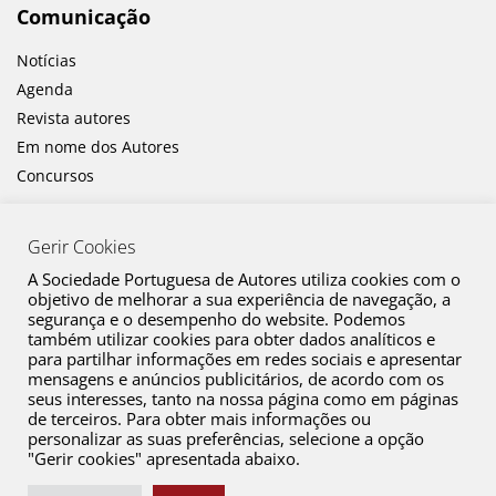
Comunicação
Notícias
Agenda
Revista autores
Em nome dos Autores
Concursos
Gerir Cookies
A Sociedade Portuguesa de Autores utiliza cookies com o
objetivo de melhorar a sua experiência de navegação, a
segurança e o desempenho do website. Podemos
também utilizar cookies para obter dados analíticos e
Canal de Denúncia
para partilhar informações em redes sociais e apresentar
mensagens e anúncios publicitários, de acordo com os
Plano de Prevenção de Riscos de Corrupção e Infrações Conexas
seus interesses, tanto na nossa página como em páginas
de terceiros. Para obter mais informações ou
Política de Privacidade
personalizar as suas preferências, selecione a opção
Política de Cookies
"Gerir cookies" apresentada abaixo.
Copyright © 2026 SPA. Todos os direitos reservados