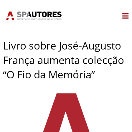
Skip
to
content
Livro sobre José-Augusto
França aumenta colecção
“O Fio da Memória”