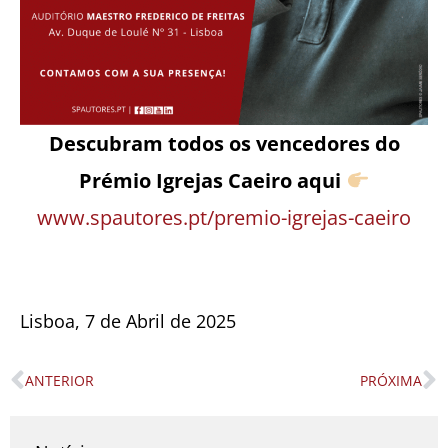
Descubram todos os vencedores do
Prémio Igrejas Caeiro aqui
www.spautores.pt/premio-igrejas-caeiro
Lisboa, 7 de Abril de 2025
ANTERIOR
PRÓXIMA
Prev
N