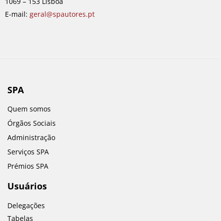
1069 – 153 Lisboa
m
E-mail:
geral@spautores.pt
SPA
Quem somos
Órgãos Sociais
Administração
Serviços SPA
Prémios SPA
Usuários
Delegações
Tabelas