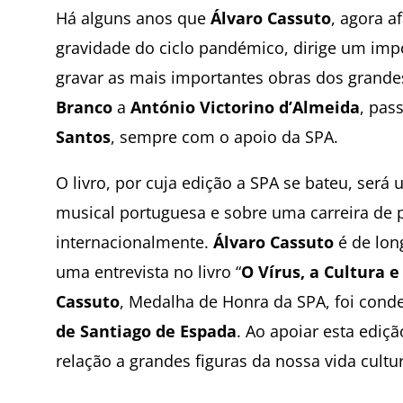
Há alguns anos que
Álvaro Cassuto
, agora a
gravidade do ciclo pandémico, dirige um impo
gravar as mais importantes obras dos grande
Branco
a
António Victorino d’Almeida
, pas
Santos
, sempre com o apoio da SPA.
O livro, por cuja edição a SPA se bateu, ser
musical portuguesa e sobre uma carreira de p
internacionalmente.
Álvaro Cassuto
é de lon
uma entrevista no livro “
O Vírus, a Cultura e
Cassuto
, Medalha de Honra da SPA, foi con
de Santiago de Espada
. Ao apoiar esta edi
relação a grandes figuras da nossa vida cultur