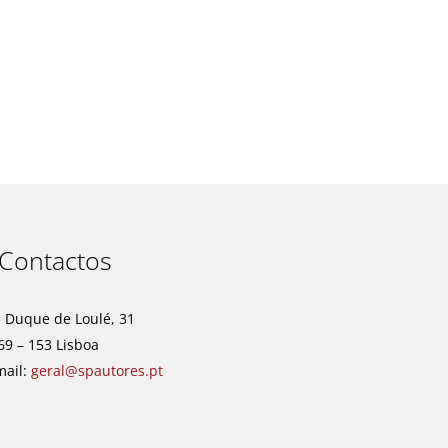
t
Contactos
. Duque de Loulé, 31
69 – 153 Lisboa
mail:
geral@spautores.pt