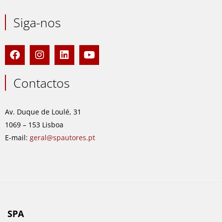
Siga-nos
F
I
L
Y
a
n
i
o
c
s
n
u
e
t
k
t
Contactos
b
a
e
u
o
g
d
b
o
r
i
e
Av. Duque de Loulé, 31
k
a
n
1069 – 153 Lisboa
m
E-mail:
geral@spautores.pt
SPA