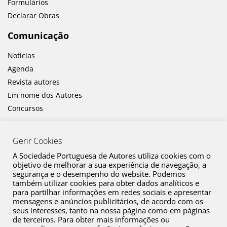
Formulários
Declarar Obras
Comunicação
Notícias
Agenda
Revista autores
Em nome dos Autores
Concursos
Gerir Cookies
A Sociedade Portuguesa de Autores utiliza cookies com o
objetivo de melhorar a sua experiência de navegação, a
segurança e o desempenho do website. Podemos
também utilizar cookies para obter dados analíticos e
Canal de Denúncia
para partilhar informações em redes sociais e apresentar
mensagens e anúncios publicitários, de acordo com os
Plano de Prevenção de Riscos de Corrupção e Infrações Conexas
seus interesses, tanto na nossa página como em páginas
de terceiros. Para obter mais informações ou
Política de Privacidade