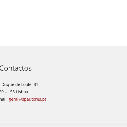
t
Contactos
. Duque de Loulé, 31
69 – 153 Lisboa
mail:
geral@spautores.pt