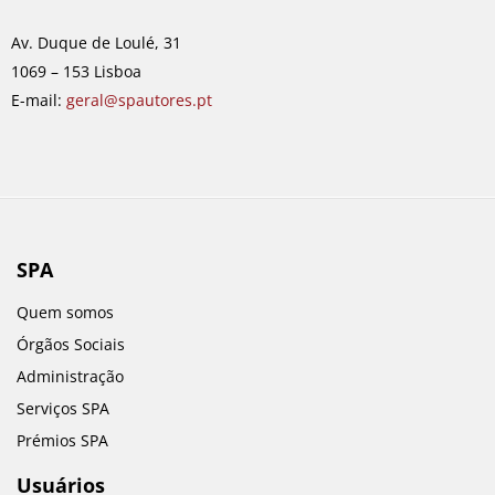
o
g
d
b
o
r
i
e
Av. Duque de Loulé, 31
k
a
n
1069 – 153 Lisboa
m
E-mail:
geral@spautores.pt
SPA
Quem somos
Órgãos Sociais
Administração
Serviços SPA
Prémios SPA
Usuários