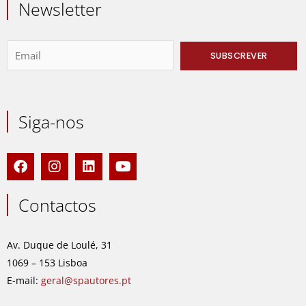
Newsletter
Siga-nos
F
I
L
Y
a
n
i
o
c
s
n
u
e
t
k
t
Contactos
b
a
e
u
o
g
d
b
o
r
i
e
Av. Duque de Loulé, 31
k
a
n
1069 – 153 Lisboa
m
E-mail:
geral@spautores.pt