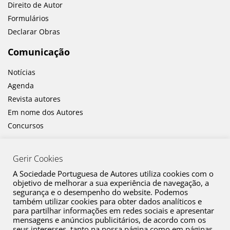
Direito de Autor
Formulários
Declarar Obras
Comunicação
Notícias
Agenda
Revista autores
Em nome dos Autores
Concursos
Gerir Cookies
A Sociedade Portuguesa de Autores utiliza cookies com o
objetivo de melhorar a sua experiência de navegação, a
segurança e o desempenho do website. Podemos
também utilizar cookies para obter dados analíticos e
Canal de Denúncia
para partilhar informações em redes sociais e apresentar
mensagens e anúncios publicitários, de acordo com os
Plano de Prevenção de Riscos de Corrupção e Infrações Conexas
seus interesses, tanto na nossa página como em páginas