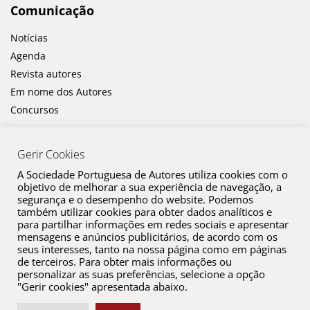
Comunicação
Notícias
Agenda
Revista autores
Em nome dos Autores
Concursos
Gerir Cookies
A Sociedade Portuguesa de Autores utiliza cookies com o
objetivo de melhorar a sua experiência de navegação, a
segurança e o desempenho do website. Podemos
também utilizar cookies para obter dados analíticos e
Canal de Denúncia
para partilhar informações em redes sociais e apresentar
mensagens e anúncios publicitários, de acordo com os
Plano de Prevenção de Riscos de Corrupção e Infrações Conexas
seus interesses, tanto na nossa página como em páginas
de terceiros. Para obter mais informações ou
Política de Privacidade
personalizar as suas preferências, selecione a opção
Política de Cookies
"Gerir cookies" apresentada abaixo.
Copyright © 2026 SPA. Todos os direitos reservados