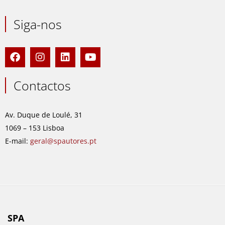
Siga-nos
F
I
L
Y
a
n
i
o
c
s
n
u
e
t
k
t
Contactos
b
a
e
u
o
g
d
b
o
r
i
e
Av. Duque de Loulé, 31
k
a
n
1069 – 153 Lisboa
m
E-mail:
geral@spautores.pt
SPA