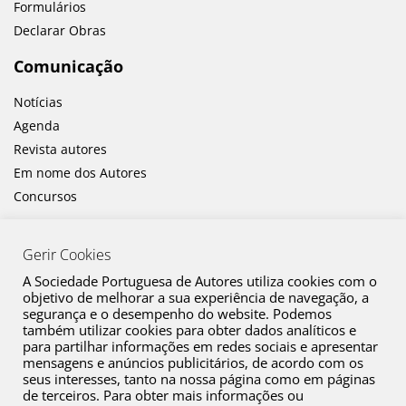
Formulários
Declarar Obras
Comunicação
Notícias
Agenda
Revista autores
Em nome dos Autores
Concursos
Gerir Cookies
A Sociedade Portuguesa de Autores utiliza cookies com o
objetivo de melhorar a sua experiência de navegação, a
segurança e o desempenho do website. Podemos
também utilizar cookies para obter dados analíticos e
Canal de Denúncia
para partilhar informações em redes sociais e apresentar
mensagens e anúncios publicitários, de acordo com os
Plano de Prevenção de Riscos de Corrupção e Infrações Conexas
seus interesses, tanto na nossa página como em páginas
de terceiros. Para obter mais informações ou
Política de Privacidade