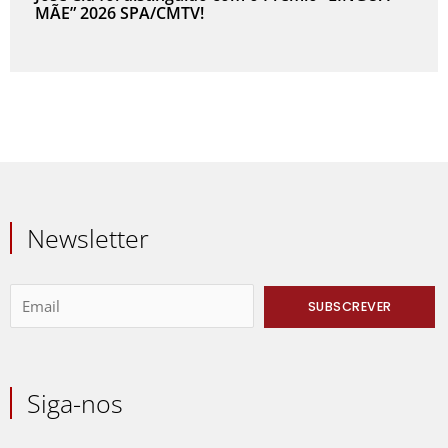
MÃE” 2026 SPA/CMTV!
Newsletter
Siga-nos