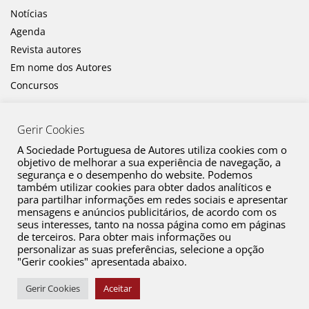
Notícias
Agenda
Revista autores
Em nome dos Autores
Concursos
Gerir Cookies
A Sociedade Portuguesa de Autores utiliza cookies com o
objetivo de melhorar a sua experiência de navegação, a
segurança e o desempenho do website. Podemos
também utilizar cookies para obter dados analíticos e
Canal de Denúncia
para partilhar informações em redes sociais e apresentar
mensagens e anúncios publicitários, de acordo com os
Plano de Prevenção de Riscos de Corrupção e Infrações Conexas
seus interesses, tanto na nossa página como em páginas
de terceiros. Para obter mais informações ou
Política de Privacidade
personalizar as suas preferências, selecione a opção
Política de Cookies
"Gerir cookies" apresentada abaixo.
Copyright © 2026 SPA. Todos os direitos reservados
Gerir Cookies
Aceitar