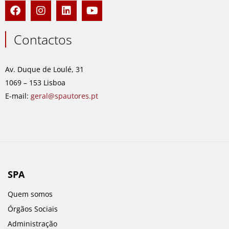
F
I
L
Y
a
n
i
o
c
s
n
u
e
t
k
t
Contactos
b
a
e
u
o
g
d
b
o
r
i
e
Av. Duque de Loulé, 31
k
a
n
1069 – 153 Lisboa
m
E-mail:
geral@spautores.pt
SPA
Quem somos
Órgãos Sociais
Administração