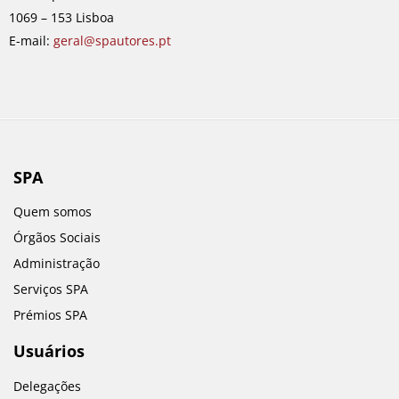
k
a
n
1069 – 153 Lisboa
m
E-mail:
geral@spautores.pt
SPA
Quem somos
Órgãos Sociais
Administração
Serviços SPA
Prémios SPA
Usuários
Delegações