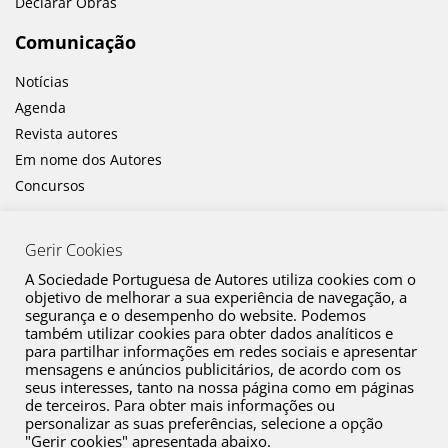
Declarar Obras
Comunicação
Notícias
Agenda
Revista autores
Em nome dos Autores
Concursos
Gerir Cookies
A Sociedade Portuguesa de Autores utiliza cookies com o
objetivo de melhorar a sua experiência de navegação, a
segurança e o desempenho do website. Podemos
também utilizar cookies para obter dados analíticos e
Canal de Denúncia
para partilhar informações em redes sociais e apresentar
mensagens e anúncios publicitários, de acordo com os
Plano de Prevenção de Riscos de Corrupção e Infrações Conexas
seus interesses, tanto na nossa página como em páginas
de terceiros. Para obter mais informações ou
Política de Privacidade
personalizar as suas preferências, selecione a opção
Política de Cookies
"Gerir cookies" apresentada abaixo.