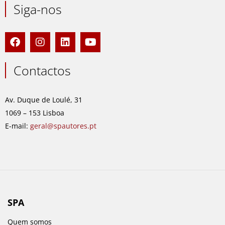
Siga-nos
F
I
L
Y
a
n
i
o
c
s
n
u
e
t
k
t
Contactos
b
a
e
u
o
g
d
b
o
r
i
e
Av. Duque de Loulé, 31
k
a
n
1069 – 153 Lisboa
m
E-mail:
geral@spautores.pt
SPA
Quem somos