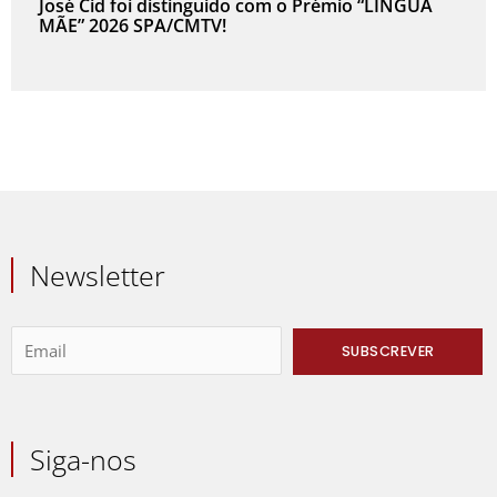
José Cid foi distinguido com o Prémio “LÍNGUA
MÃE” 2026 SPA/CMTV!
Newsletter
Siga-nos