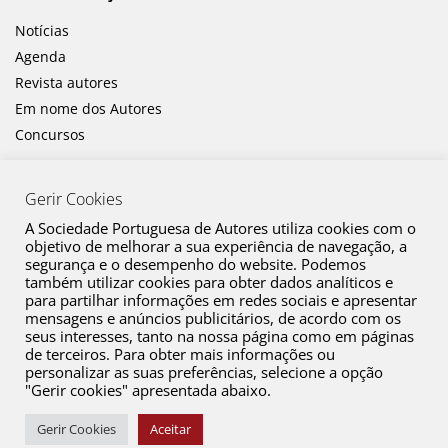
Notícias
Agenda
Revista autores
Em nome dos Autores
Concursos
Gerir Cookies
A Sociedade Portuguesa de Autores utiliza cookies com o
objetivo de melhorar a sua experiência de navegação, a
segurança e o desempenho do website. Podemos
também utilizar cookies para obter dados analíticos e
Canal de Denúncia
para partilhar informações em redes sociais e apresentar
mensagens e anúncios publicitários, de acordo com os
Plano de Prevenção de Riscos de Corrupção e Infrações Conexas
seus interesses, tanto na nossa página como em páginas
de terceiros. Para obter mais informações ou
Política de Privacidade
personalizar as suas preferências, selecione a opção
Política de Cookies
"Gerir cookies" apresentada abaixo.
Copyright © 2026 SPA. Todos os direitos reservados
Gerir Cookies
Aceitar