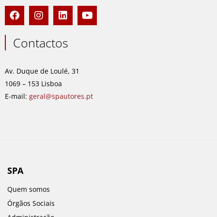
F
I
L
Y
a
n
i
o
c
s
n
u
e
t
k
t
Contactos
b
a
e
u
o
g
d
b
o
r
i
e
Av. Duque de Loulé, 31
k
a
n
1069 – 153 Lisboa
m
E-mail:
geral@spautores.pt
SPA
Quem somos
Órgãos Sociais