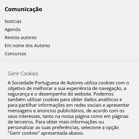
Comunicação
Notícias
Agenda
Revista autores
Em nome dos Autores
Concursos
Gerir Cookies
A Sociedade Portuguesa de Autores utiliza cookies com o
objetivo de melhorar a sua experiência de navegação, a
segurança e o desempenho do website. Podemos
também utilizar cookies para obter dados analíticos e
Canal de Denúncia
para partilhar informações em redes sociais e apresentar
mensagens e anúncios publicitários, de acordo com os
Plano de Prevenção de Riscos de Corrupção e Infrações Conexas
seus interesses, tanto na nossa página como em páginas
de terceiros. Para obter mais informações ou
Política de Privacidade
personalizar as suas preferências, selecione a opção
Política de Cookies
"Gerir cookies" apresentada abaixo.