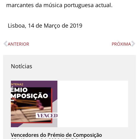
marcantes da música portuguesa actual.
Lisboa, 14 de Março de 2019
ANTERIOR
PRÓXIMA
Prev
N
Notícias
Vencedores do Prémio de Composição