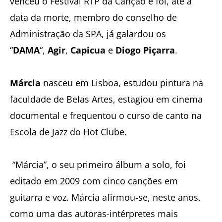
venceu o Festival RTP da Canção e foi, até à
data da morte, membro do conselho de
Administração da SPA, já galardou os
“
DAMA
“,
Agir
,
Capicua
e
Diogo Piçarra
.
Márcia
nasceu em Lisboa, estudou pintura na
faculdade de Belas Artes, estagiou em cinema
documental e frequentou o curso de canto na
Escola de Jazz do Hot Clube.
“Márcia”, o seu primeiro álbum a solo, foi
editado em 2009 com cinco canções em
guitarra e voz. Márcia afirmou-se, neste anos,
como uma das autoras-intérpretes mais