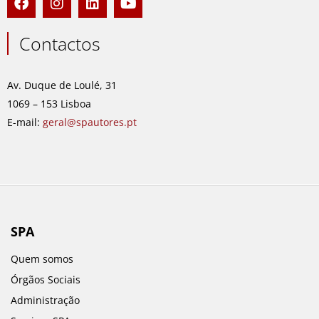
a
n
i
o
c
s
n
u
e
t
k
t
Contactos
b
a
e
u
o
g
d
b
o
r
i
e
Av. Duque de Loulé, 31
k
a
n
1069 – 153 Lisboa
m
E-mail:
geral@spautores.pt
SPA
Quem somos
Órgãos Sociais
Administração