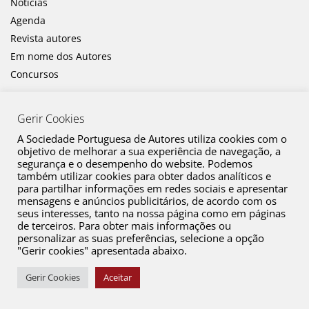
Notícias
Agenda
Revista autores
Em nome dos Autores
Concursos
Gerir Cookies
A Sociedade Portuguesa de Autores utiliza cookies com o
objetivo de melhorar a sua experiência de navegação, a
segurança e o desempenho do website. Podemos
também utilizar cookies para obter dados analíticos e
Canal de Denúncia
para partilhar informações em redes sociais e apresentar
mensagens e anúncios publicitários, de acordo com os
Plano de Prevenção de Riscos de Corrupção e Infrações Conexas
seus interesses, tanto na nossa página como em páginas
de terceiros. Para obter mais informações ou
Política de Privacidade
personalizar as suas preferências, selecione a opção
Política de Cookies
"Gerir cookies" apresentada abaixo.
Copyright © 2026 SPA. Todos os direitos reservados
Gerir Cookies
Aceitar