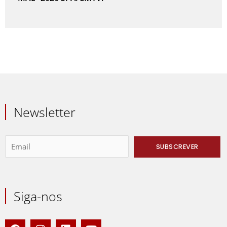
Newsletter
Siga-nos
F
I
L
Y