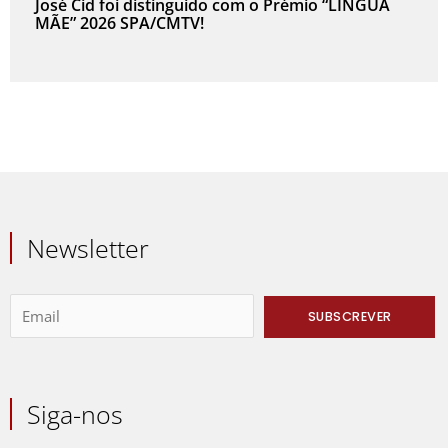
José Cid foi distinguido com o Prémio “LÍNGUA
MÃE” 2026 SPA/CMTV!
Newsletter
Siga-nos