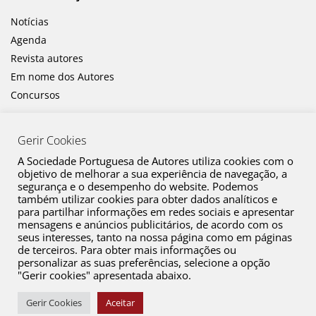
Notícias
Agenda
Revista autores
Em nome dos Autores
Concursos
Gerir Cookies
A Sociedade Portuguesa de Autores utiliza cookies com o
objetivo de melhorar a sua experiência de navegação, a
segurança e o desempenho do website. Podemos
também utilizar cookies para obter dados analíticos e
Canal de Denúncia
para partilhar informações em redes sociais e apresentar
mensagens e anúncios publicitários, de acordo com os
Plano de Prevenção de Riscos de Corrupção e Infrações Conexas
seus interesses, tanto na nossa página como em páginas
de terceiros. Para obter mais informações ou
Política de Privacidade
personalizar as suas preferências, selecione a opção
Política de Cookies
"Gerir cookies" apresentada abaixo.
Copyright © 2026 SPA. Todos os direitos reservados
Gerir Cookies
Aceitar