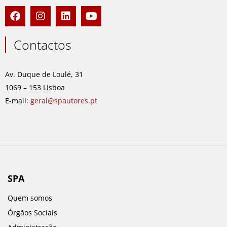
F
I
L
Y
a
n
i
o
c
s
n
u
e
t
k
t
Contactos
b
a
e
u
o
g
d
b
o
r
i
e
Av. Duque de Loulé, 31
k
a
n
1069 – 153 Lisboa
m
E-mail:
geral@spautores.pt
SPA
Quem somos
Órgãos Sociais