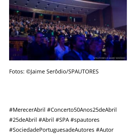
Fotos: ©Jaime Serôdio/SPAUTORES
#MerecerAbril #Concerto50Anos25deAbril
#25deAbril #Abril #SPA #spautores
#SociedadePortuguesadeAutores #Autor