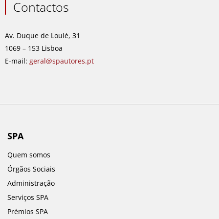
e
t
k
t
Contactos
b
a
e
u
o
g
d
b
o
r
i
e
Av. Duque de Loulé, 31
k
a
n
1069 – 153 Lisboa
m
E-mail:
geral@spautores.pt
SPA
Quem somos
Órgãos Sociais
Administração
Serviços SPA
Prémios SPA