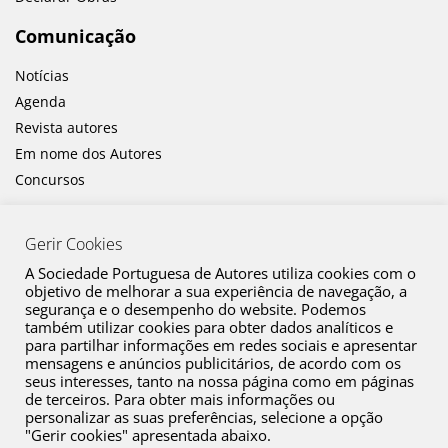
Comunicação
Notícias
Agenda
Revista autores
Em nome dos Autores
Concursos
Gerir Cookies
A Sociedade Portuguesa de Autores utiliza cookies com o
objetivo de melhorar a sua experiência de navegação, a
segurança e o desempenho do website. Podemos
também utilizar cookies para obter dados analíticos e
Canal de Denúncia
para partilhar informações em redes sociais e apresentar
mensagens e anúncios publicitários, de acordo com os
Plano de Prevenção de Riscos de Corrupção e Infrações Conexas
seus interesses, tanto na nossa página como em páginas
de terceiros. Para obter mais informações ou
Política de Privacidade
personalizar as suas preferências, selecione a opção
Política de Cookies
"Gerir cookies" apresentada abaixo.