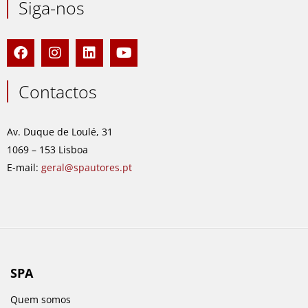
Siga-nos
F
I
L
Y
a
n
i
o
c
s
n
u
e
t
k
t
Contactos
b
a
e
u
o
g
d
b
o
r
i
e
Av. Duque de Loulé, 31
k
a
n
1069 – 153 Lisboa
m
E-mail:
geral@spautores.pt
SPA
Quem somos