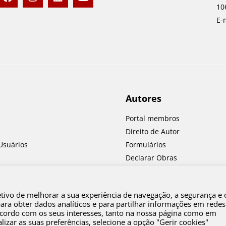
a
n
i
o
10
c
s
n
u
e
t
k
t
E-
b
a
e
u
o
g
d
b
o
r
i
e
k
a
n
m
Autores
Portal membros
Direito de Autor
Usuários
Formulários
Declarar Obras
equentes
etivo de melhorar a sua experiência de navegação, a segurança e 
a obter dados analíticos e para partilhar informações em redes
 acordo com os seus interesses, tanto na nossa página como em
izar as suas preferências, selecione a opção "Gerir cookies"