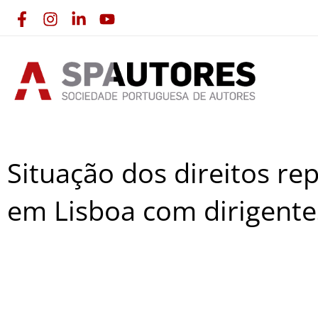
Skip
to
content
Situação dos direitos re
em Lisboa com dirigente