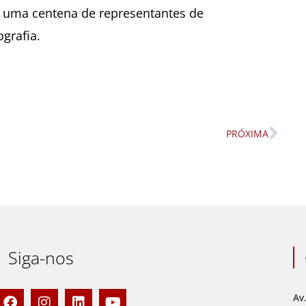
 uma centena de representantes de
grafia.
PRÓXIMA
Nex
Siga-nos
F
I
L
Y
Av