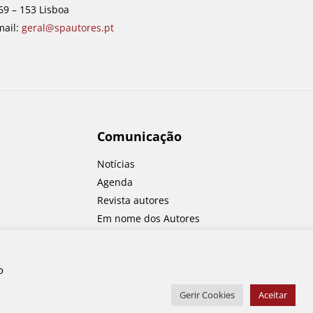
69 – 153 Lisboa
mail:
geral@spautores.pt
Comunicação
Notícias
Agenda
Revista autores
Em nome dos Autores
Concursos
o
Gerir Cookies
Aceitar
Copyright © 2026 SPA. Todos os direitos reservados