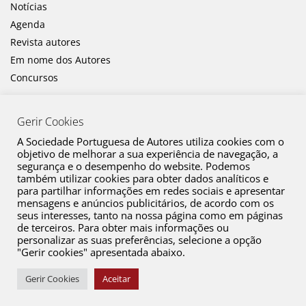
Notícias
Agenda
Revista autores
Em nome dos Autores
Concursos
Gerir Cookies
A Sociedade Portuguesa de Autores utiliza cookies com o
objetivo de melhorar a sua experiência de navegação, a
segurança e o desempenho do website. Podemos
também utilizar cookies para obter dados analíticos e
Canal de Denúncia
para partilhar informações em redes sociais e apresentar
mensagens e anúncios publicitários, de acordo com os
Plano de Prevenção de Riscos de Corrupção e Infrações Conexas
seus interesses, tanto na nossa página como em páginas
de terceiros. Para obter mais informações ou
Política de Privacidade
personalizar as suas preferências, selecione a opção
Política de Cookies
"Gerir cookies" apresentada abaixo.
Copyright © 2026 SPA. Todos os direitos reservados
Gerir Cookies
Aceitar