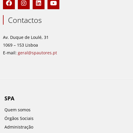
a
n
i
o
c
s
n
u
e
t
k
t
Contactos
b
a
e
u
o
g
d
b
o
r
i
e
Av. Duque de Loulé, 31
k
a
n
1069 – 153 Lisboa
m
E-mail:
geral@spautores.pt
SPA
Quem somos
Órgãos Sociais
Administração