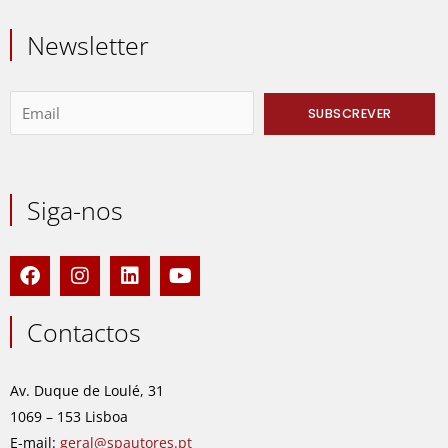
Newsletter
Siga-nos
F
I
L
Y
a
n
i
o
c
s
n
u
e
t
k
t
Contactos
b
a
e
u
o
g
d
b
o
r
i
e
Av. Duque de Loulé, 31
k
a
n
1069 – 153 Lisboa
m
E-mail:
geral@spautores.pt