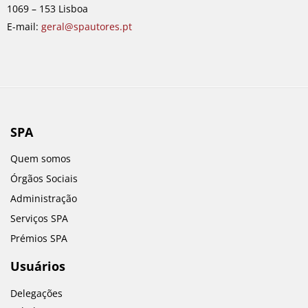
k
a
n
1069 – 153 Lisboa
m
E-mail:
geral@spautores.pt
SPA
Quem somos
Órgãos Sociais
Administração
Serviços SPA
Prémios SPA
Usuários
Delegações