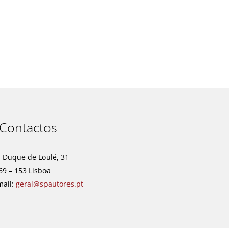
t
Contactos
. Duque de Loulé, 31
69 – 153 Lisboa
mail:
geral@spautores.pt