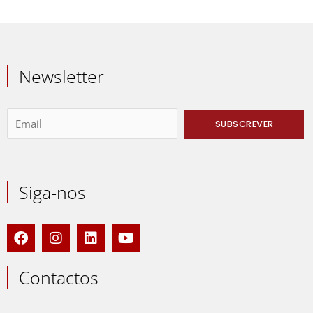
Newsletter
Siga-nos
F
I
L
Y
a
n
i
o
c
s
n
u
e
t
k
t
Contactos
b
a
e
u
o
g
d
b