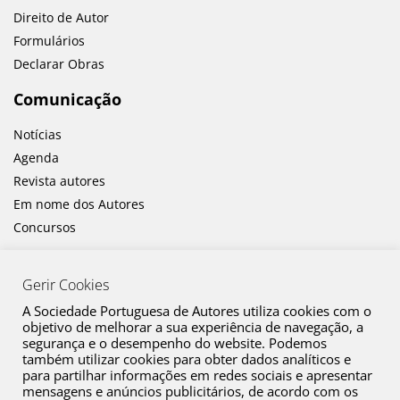
Direito de Autor
Formulários
Declarar Obras
Comunicação
Notícias
Agenda
Revista autores
Em nome dos Autores
Concursos
Gerir Cookies
A Sociedade Portuguesa de Autores utiliza cookies com o
objetivo de melhorar a sua experiência de navegação, a
segurança e o desempenho do website. Podemos
também utilizar cookies para obter dados analíticos e
Canal de Denúncia
para partilhar informações em redes sociais e apresentar
mensagens e anúncios publicitários, de acordo com os
Plano de Prevenção de Riscos de Corrupção e Infrações Conexas