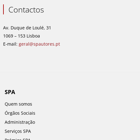
c
s
n
u
e
t
k
t
Contactos
b
a
e
u
o
g
d
b
o
r
i
e
Av. Duque de Loulé, 31
k
a
n
1069 – 153 Lisboa
m
E-mail:
geral@spautores.pt
SPA
Quem somos
Órgãos Sociais
Administração
Serviços SPA