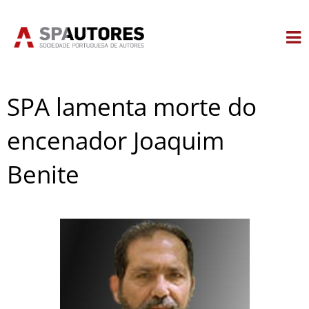
Skip
to
content
SPA lamenta morte do
encenador Joaquim
Benite