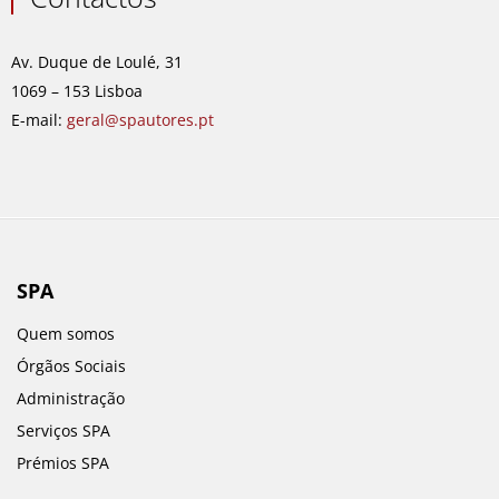
b
a
e
u
o
g
d
b
o
r
i
e
Av. Duque de Loulé, 31
k
a
n
1069 – 153 Lisboa
m
E-mail:
geral@spautores.pt
SPA
Quem somos
Órgãos Sociais
Administração
Serviços SPA
Prémios SPA